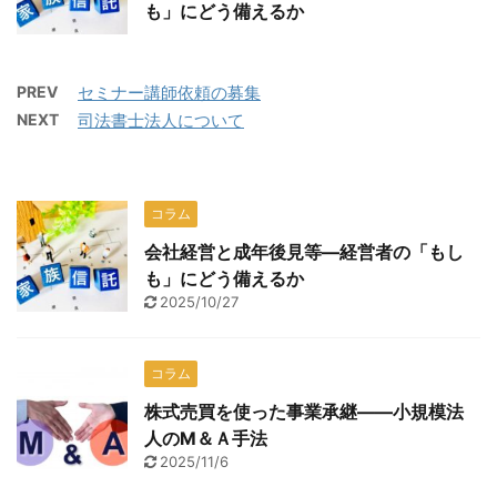
も」にどう備えるか
PREV
セミナー講師依頼の募集
NEXT
司法書士法人について
コラム
会社経営と成年後見等―経営者の「もし
も」にどう備えるか
2025/10/27
コラム
株式売買を使った事業承継――小規模法
人のМ＆Ａ手法
2025/11/6