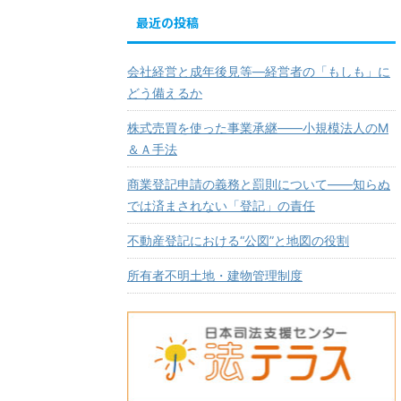
最近の投稿
会社経営と成年後見等―経営者の「もしも」に
どう備えるか
株式売買を使った事業承継――小規模法人のМ
＆Ａ手法
商業登記申請の義務と罰則について――知らぬ
では済まされない「登記」の責任
不動産登記における“公図”と地図の役割
所有者不明土地・建物管理制度