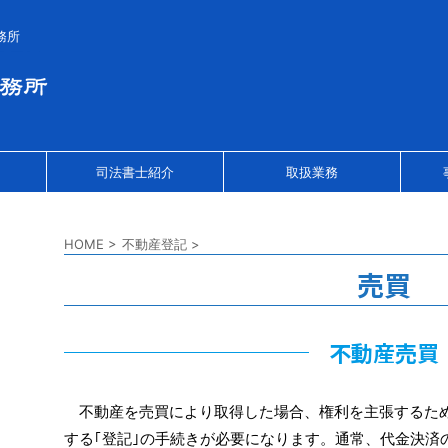
務所
司法書士紹介
取扱業務
HOME
>
不動産登記
>
売買
不動産売買
不動産を売買により取得した場合、権利を主張するた
する｢登記｣の手続きが必要になります。通常、代金決済