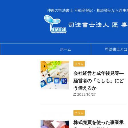
沖縄の司法書士 不動産登記・相続登記なら匠事
ホーム
司法書士とは
コラム
会社経営と成年後見等―
経営者の「もしも」にど
う備えるか
2025/10/27
コラム
株式売買を使った事業承