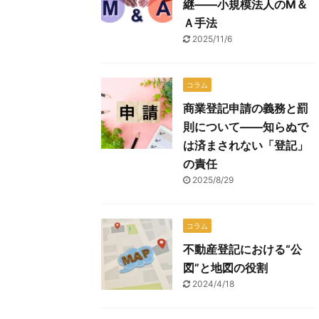
継――小規模法人のМ＆
Ａ手法
2025/11/6
コラム
商業登記申請の義務と罰
則について――知らぬで
は済まされない「登記」
の責任
2025/8/29
コラム
不動産登記における“公
図”と地図の役割
2024/4/18