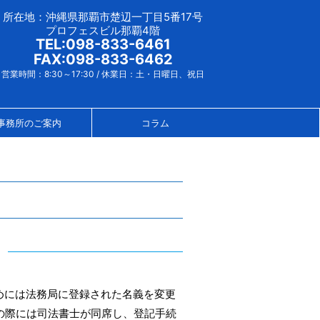
所在地：沖縄県那覇市楚辺一丁目5番17号
プロフェスビル那覇4階
TEL:098-833-6461
FAX:098-833-6462
営業時間：8:30～17:30 / 休業日：土・日曜日、祝日
事務所のご案内
コラム
めには法務局に登録された名義を変更
の際には司法書士が同席し、登記手続