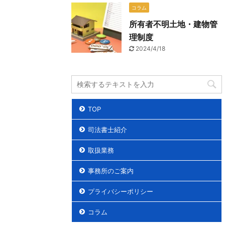
コラム
所有者不明土地・建物管
理制度
2024/4/18
TOP
司法書士紹介
取扱業務
事務所のご案内
プライバシーポリシー
コラム